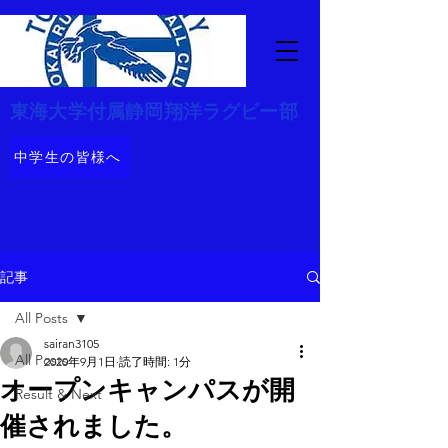
​東海大学付属静岡翔洋ラグビー部
中学生の皆様へ
記事
All Posts
sairan3105
All Posts
2020年9月1日
読了時間: 1分
オープンキャンパスが開
Result & Next
催されました。