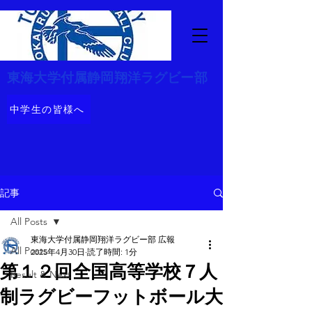
​東海大学付属静岡翔洋ラグビー部
中学生の皆様へ
記事
All Posts
東海大学付属静岡翔洋ラグビー部 広報
All Posts
2025年4月30日
読了時間: 1分
第１２回全国高等学校７人
Result & Next
制ラグビーフットボール大