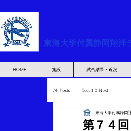
​東海大学付属静岡翔洋
HOME
施設
試合結果・近況
All Posts
Result & Next
東海大学付属静岡翔
第７４回